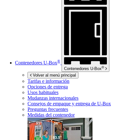
®
Contenedores
U-Box
®
Contenedores
U-Box
Volver al menú principal
Tarifas e información
Opciones de entrega
Usos habituales
Mudanzas internacionales
Consejos de empaque y entrega de
U-Box
Preguntas frecuentes
Medidas del contenedor