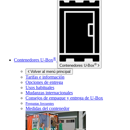
®
Contenedores
U-Box
®
Contenedores
U-Box
Volver al menú principal
Tarifas e información
Opciones de entrega
Usos habituales
Mudanzas internacionales
Consejos de empaque y entrega de
U-Box
Preguntas frecuentes
Medidas del contenedor