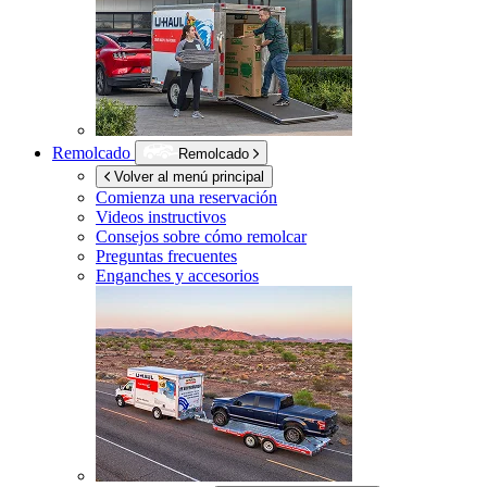
Remolcado
Remolcado
Volver al menú principal
Comienza una reservación
Videos instructivos
Consejos sobre cómo remolcar
Preguntas frecuentes
Enganches y accesorios