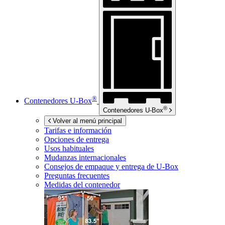
®
Contenedores
U-Box
®
Contenedores
U-Box
Volver al menú principal
Tarifas e información
Opciones de entrega
Usos habituales
Mudanzas internacionales
Consejos de empaque y entrega de
U-Box
Preguntas frecuentes
Medidas del contenedor