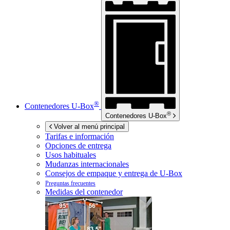
®
Contenedores
U-Box
®
Contenedores
U-Box
Volver al menú principal
Tarifas e información
Opciones de entrega
Usos habituales
Mudanzas internacionales
Consejos de empaque y entrega de
U-Box
Preguntas frecuentes
Medidas del contenedor