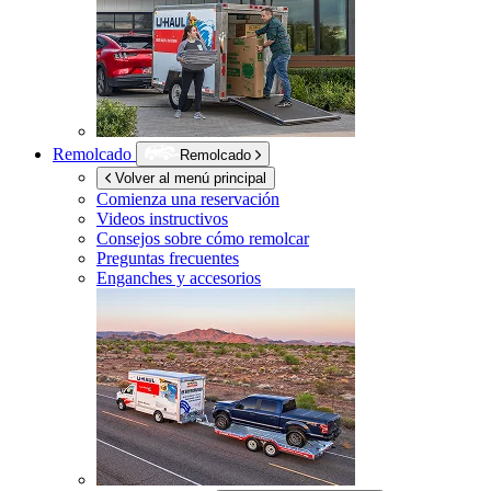
Remolcado
Remolcado
Volver al menú principal
Comienza una reservación
Videos instructivos
Consejos sobre cómo remolcar
Preguntas frecuentes
Enganches y accesorios