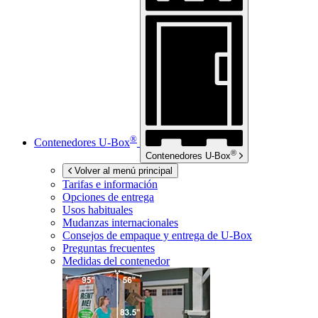
®
Contenedores
U-Box
®
Contenedores
U-Box
Volver al menú principal
Tarifas e información
Opciones de entrega
Usos habituales
Mudanzas internacionales
Consejos de empaque y entrega de
U-Box
Preguntas frecuentes
Medidas del contenedor