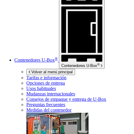
®
Contenedores
U-Box
®
Contenedores
U-Box
Volver al menú principal
Tarifas e información
Opciones de entrega
Usos habituales
Mudanzas internacionales
Consejos de empaque y entrega de
U-Box
Preguntas frecuentes
Medidas del contenedor