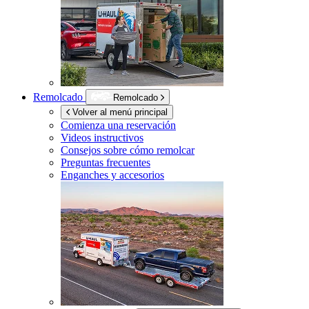
Remolcado
Remolcado
Volver al menú principal
Comienza una reservación
Videos instructivos
Consejos sobre cómo remolcar
Preguntas frecuentes
Enganches y accesorios