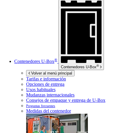
®
Contenedores
U-Box
®
Contenedores
U-Box
Volver al menú principal
Tarifas e información
Opciones de entrega
Usos habituales
Mudanzas internacionales
Consejos de empaque y entrega de
U-Box
Preguntas frecuentes
Medidas del contenedor