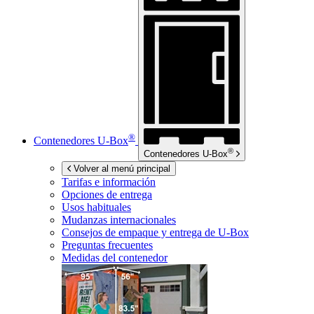
®
Contenedores
U-Box
®
Contenedores
U-Box
Volver al menú principal
Tarifas e información
Opciones de entrega
Usos habituales
Mudanzas internacionales
Consejos de empaque y entrega de
U-Box
Preguntas frecuentes
Medidas del contenedor