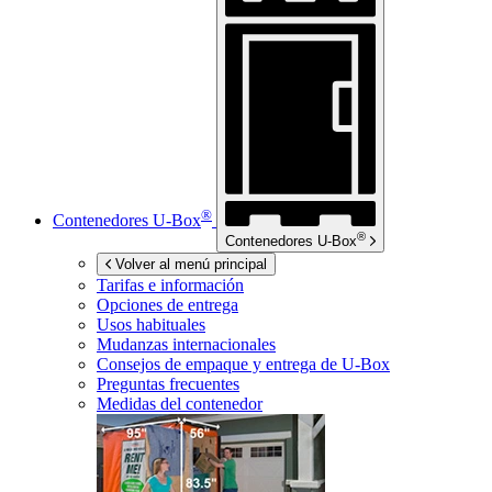
®
Contenedores
U-Box
®
Contenedores
U-Box
Volver al menú principal
Tarifas e información
Opciones de entrega
Usos habituales
Mudanzas internacionales
Consejos de empaque y entrega de
U-Box
Preguntas frecuentes
Medidas del contenedor