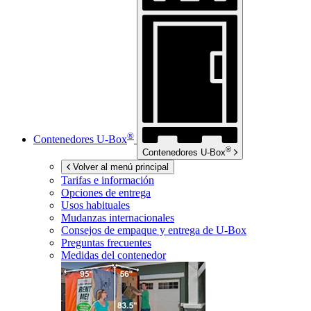
®
Contenedores
U-Box
®
Contenedores
U-Box
Volver al menú principal
Tarifas e información
Opciones de entrega
Usos habituales
Mudanzas internacionales
Consejos de empaque y entrega de
U-Box
Preguntas frecuentes
Medidas del contenedor