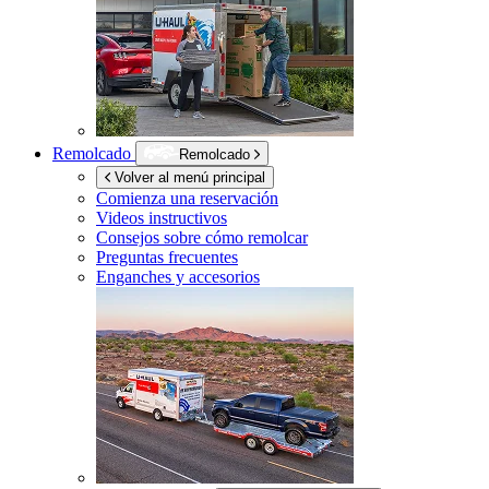
Remolcado
Remolcado
Volver al menú principal
Comienza una reservación
Videos instructivos
Consejos sobre cómo remolcar
Preguntas frecuentes
Enganches y accesorios