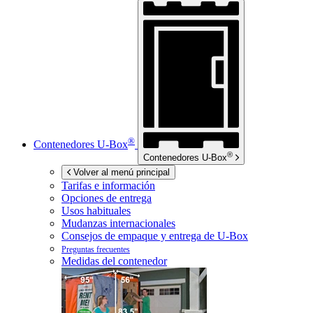
®
Contenedores
U-Box
®
Contenedores
U-Box
Volver al menú principal
Tarifas e información
Opciones de entrega
Usos habituales
Mudanzas internacionales
Consejos de empaque y entrega de
U-Box
Preguntas frecuentes
Medidas del contenedor