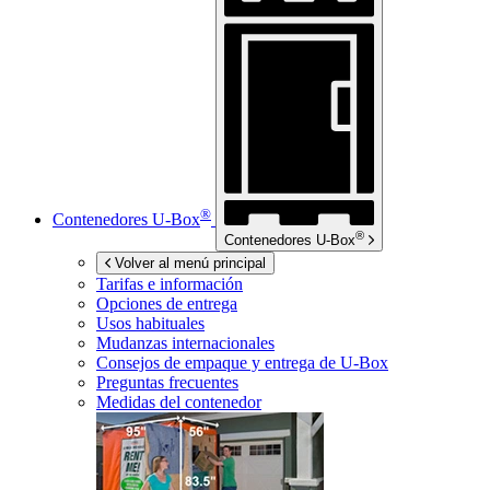
®
Contenedores
U-Box
®
Contenedores
U-Box
Volver al menú principal
Tarifas e información
Opciones de entrega
Usos habituales
Mudanzas internacionales
Consejos de empaque y entrega de
U-Box
Preguntas frecuentes
Medidas del contenedor