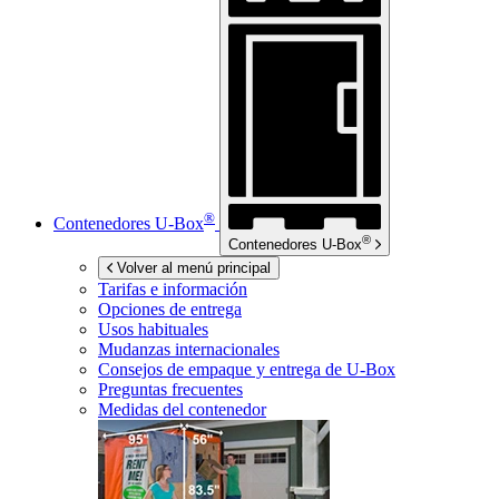
®
Contenedores
U-Box
®
Contenedores
U-Box
Volver al menú principal
Tarifas e información
Opciones de entrega
Usos habituales
Mudanzas internacionales
Consejos de empaque y entrega de
U-Box
Preguntas frecuentes
Medidas del contenedor