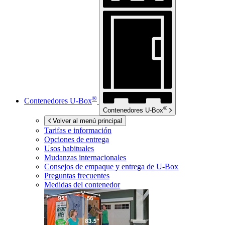
®
Contenedores
U-Box
®
Contenedores
U-Box
Volver al menú principal
Tarifas e información
Opciones de entrega
Usos habituales
Mudanzas internacionales
Consejos de empaque y entrega de
U-Box
Preguntas frecuentes
Medidas del contenedor