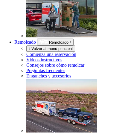
Remolcado
Remolcado
Volver al menú principal
Comienza una reservación
Videos instructivos
Consejos sobre cómo remolcar
Preguntas frecuentes
Enganches y accesorios