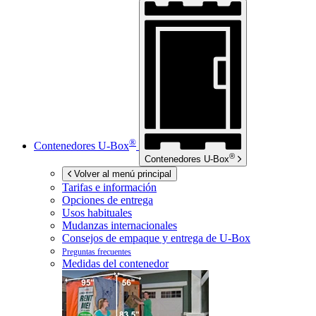
®
Contenedores
U-Box
®
Contenedores
U-Box
Volver al menú principal
Tarifas e información
Opciones de entrega
Usos habituales
Mudanzas internacionales
Consejos de empaque y entrega de
U-Box
Preguntas frecuentes
Medidas del contenedor