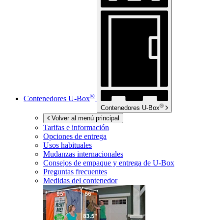
®
Contenedores
U-Box
®
Contenedores
U-Box
Volver al menú principal
Tarifas e información
Opciones de entrega
Usos habituales
Mudanzas internacionales
Consejos de empaque y entrega de
U-Box
Preguntas frecuentes
Medidas del contenedor