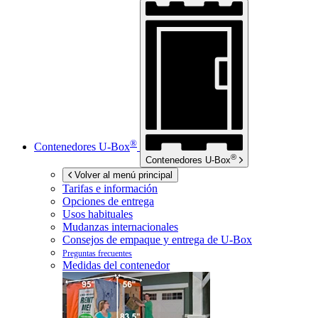
®
Contenedores
U-Box
®
Contenedores
U-Box
Volver al menú principal
Tarifas e información
Opciones de entrega
Usos habituales
Mudanzas internacionales
Consejos de empaque y entrega de
U-Box
Preguntas frecuentes
Medidas del contenedor