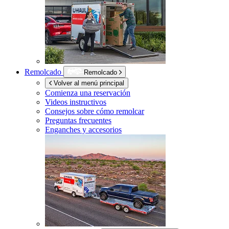
Remolcado
Remolcado
Volver al menú principal
Comienza una reservación
Videos instructivos
Consejos sobre cómo remolcar
Preguntas frecuentes
Enganches y accesorios