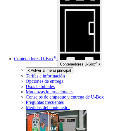
®
Contenedores
U-Box
®
Contenedores
U-Box
Volver al menú principal
Tarifas e información
Opciones de entrega
Usos habituales
Mudanzas internacionales
Consejos de empaque y entrega de
U-Box
Preguntas frecuentes
Medidas del contenedor