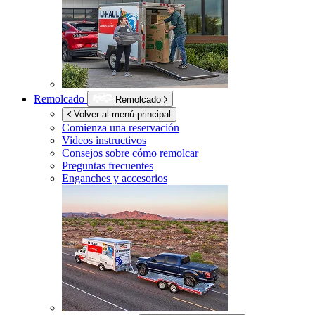
Remolcado
Remolcado
Volver al menú principal
Comienza una reservación
Videos instructivos
Consejos sobre cómo remolcar
Preguntas frecuentes
Enganches y accesorios