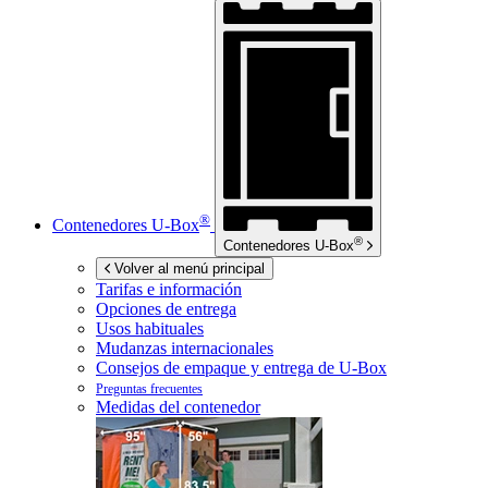
®
Contenedores
U-Box
®
Contenedores
U-Box
Volver al menú principal
Tarifas e información
Opciones de entrega
Usos habituales
Mudanzas internacionales
Consejos de empaque y entrega de
U-Box
Preguntas frecuentes
Medidas del contenedor