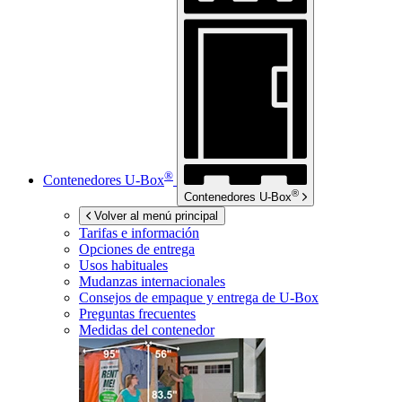
®
Contenedores
U-Box
®
Contenedores
U-Box
Volver al menú principal
Tarifas e información
Opciones de entrega
Usos habituales
Mudanzas internacionales
Consejos de empaque y entrega de
U-Box
Preguntas frecuentes
Medidas del contenedor