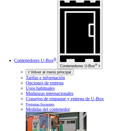
®
Contenedores
U-Box
®
Contenedores
U-Box
Volver al menú principal
Tarifas e información
Opciones de entrega
Usos habituales
Mudanzas internacionales
Consejos de empaque y entrega de
U-Box
Preguntas frecuentes
Medidas del contenedor