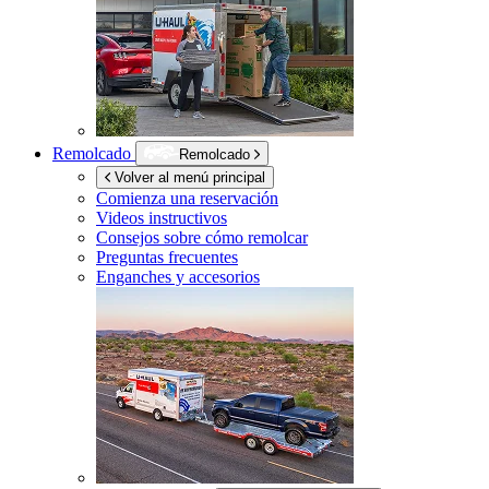
Remolcado
Remolcado
Volver al menú principal
Comienza una reservación
Videos instructivos
Consejos sobre cómo remolcar
Preguntas frecuentes
Enganches y accesorios