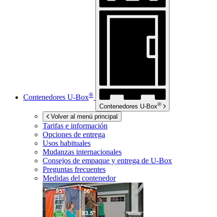
®
Contenedores
U-Box
®
Contenedores
U-Box
Volver al menú principal
Tarifas e información
Opciones de entrega
Usos habituales
Mudanzas internacionales
Consejos de empaque y entrega de
U-Box
Preguntas frecuentes
Medidas del contenedor