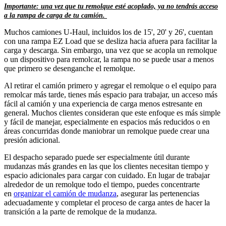
Importante: una vez que tu remolque esté acoplado, ya no tendrás acceso
a la rampa de carga de tu camión.
Muchos camiones U-Haul, incluidos los de
15', 20' y 26'
, cuentan
con una rampa EZ Load que se desliza hacia afuera para facilitar la
carga y descarga. Sin embargo, una vez que se acopla un remolque
o un dispositivo para remolcar, la rampa no se puede usar a menos
que primero se desenganche el remolque.
Al retirar el camión primero y agregar el remolque o el equipo para
remolcar más tarde, tienes más espacio para trabajar, un acceso más
fácil al camión y una experiencia de carga menos estresante en
general. Muchos clientes consideran que este enfoque es más simple
y fácil de manejar, especialmente en espacios más reducidos o en
áreas concurridas donde maniobrar un remolque puede crear una
presión adicional.
El despacho separado puede ser especialmente útil durante
mudanzas más grandes en las que los clientes necesitan tiempo y
espacio adicionales para cargar con cuidado. En lugar de trabajar
alrededor de un remolque todo el tiempo, puedes concentrarte
en
organizar el camión de mudanza
, asegurar las pertenencias
adecuadamente y completar el proceso de carga antes de hacer la
transición a la parte de remolque de la mudanza.