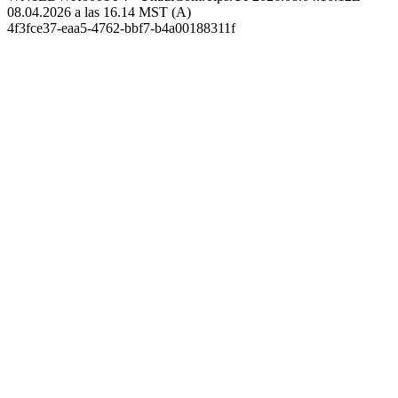
08.04.2026 a las 16.14 MST (A)
4f3fce37-eaa5-4762-bbf7-b4a00188311f