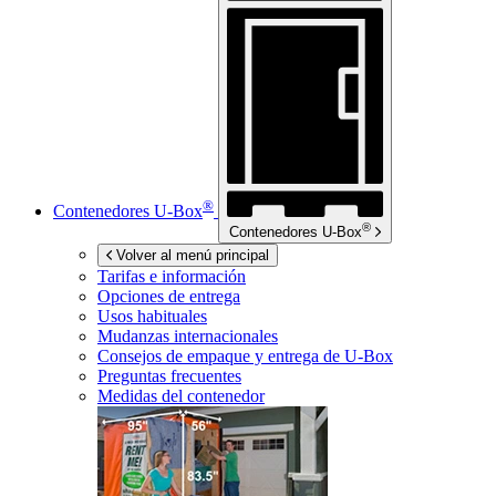
®
Contenedores
U-Box
®
Contenedores
U-Box
Volver al menú principal
Tarifas e información
Opciones de entrega
Usos habituales
Mudanzas internacionales
Consejos de empaque y entrega de
U-Box
Preguntas frecuentes
Medidas del contenedor