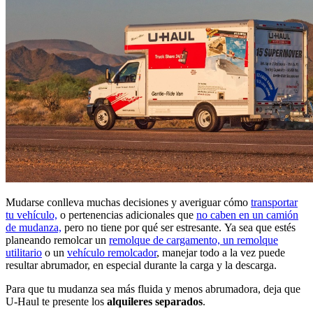
Mudarse conlleva muchas decisiones y averiguar cómo
transportar
tu vehículo,
o pertenencias adicionales que
no caben en un camión
de mudanza,
pero no tiene por qué ser estresante. Ya sea que estés
planeando remolcar un
remolque de cargamento, un remolque
utilitario
o un
vehículo remolcador
, manejar todo a la vez puede
resultar abrumador, en especial durante la carga y la descarga.
Para que tu mudanza sea más fluida y menos abrumadora, deja que
U-Haul te presente los
alquileres separados
.