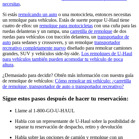
necesitas
.
Si estás
remolcando un auto
o una motocicleta, entonces necesitas
un remolque para vehículos. Estás de suerte porque U-Haul tiene
cuatro de ellos: un
remolque para motocicletas
con una cuña para las
ruedas delanteras y un rampa, una
carretilla de remolque
de dos
ruedas para vehículos con tracción delantera, un
transportador de
auto
para sedanes y crossovers, y un remolque
transportador
recreativo completamente nuevo
diseñado para remolcar camiones
grandes, SUV y vehículos side-by-side.
Los remolques de U-Haul
para vehículos también pueden acomodar tu vehículo de poca
altura
.
¿Demasiado para decidir? Obtén más información con nuestra guía
de remolque de vehículos:
Cómo remolcar mi vehículo: ¿carretilla
de remolque, transportador de auto o transportador recreativo?
Sigue estos pasos después de hacer tu reservación:
Llame al 1-800-GO-U-HAUL
Habla con un representante de U-Haul sobre la posibilidad de
separar tu reservación de despacho, retiro y devolución
Habla sobre las opciones de camión y remolque con un