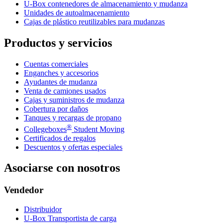
U-Box
contenedores de almacenamiento y mudanza
Unidades de autoalmacenamiento
Cajas de plástico reutilizables para mudanzas
Productos y servicios
Cuentas comerciales
Enganches y accesorios
Ayudantes de mudanza
Venta de camiones usados
Cajas y suministros de mudanza
Cobertura por daños
Tanques y recargas de propano
®
Collegeboxes
Student Moving
Certificados de regalos
Descuentos y ofertas especiales
Asociarse con nosotros
Vendedor
Distribuidor
U-Box
Transportista de carga