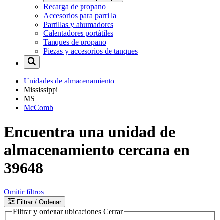
Recarga de propano
Accesorios para parrilla
Parrillas y ahumadores
Calentadores portátiles
Tanques de propano
Piezas y accesorios de tanques
Unidades de almacenamiento
Mississippi
MS
McComb
Encuentra una unidad de
almacenamiento cercana en
39648
Omitir filtros
Filtrar
/ Ordenar
Filtrar y ordenar ubicaciones
Cerrar