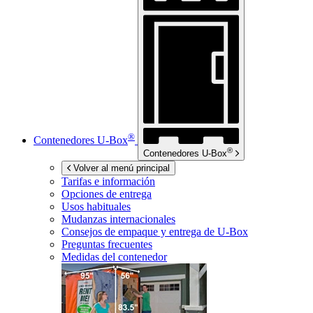
®
Contenedores
U-Box
®
Contenedores
U-Box
Volver al menú principal
Tarifas e información
Opciones de entrega
Usos habituales
Mudanzas internacionales
Consejos de empaque y entrega de
U-Box
Preguntas frecuentes
Medidas del contenedor