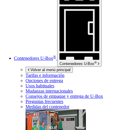
®
Contenedores
U-Box
®
Contenedores
U-Box
Volver al menú principal
Tarifas e información
Opciones de entrega
Usos habituales
Mudanzas internacionales
Consejos de empaque y entrega de
U-Box
Preguntas frecuentes
Medidas del contenedor