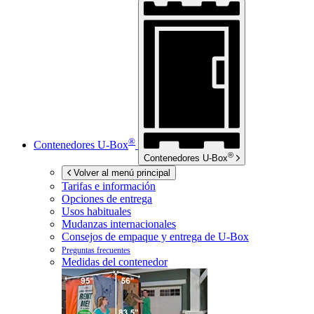
®
Contenedores
U-Box
®
Contenedores
U-Box
Volver al menú principal
Tarifas e información
Opciones de entrega
Usos habituales
Mudanzas internacionales
Consejos de empaque y entrega de
U-Box
Preguntas frecuentes
Medidas del contenedor