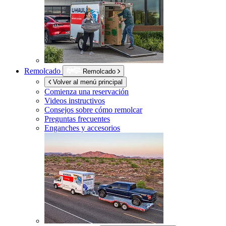
Remolcado
Remolcado
Volver al menú principal
Comienza una reservación
Videos instructivos
Consejos sobre cómo remolcar
Preguntas frecuentes
Enganches y accesorios