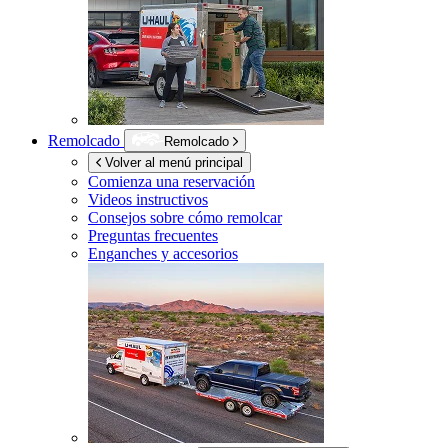
Remolcado
Remolcado
Volver al menú principal
Comienza una reservación
Videos instructivos
Consejos sobre cómo remolcar
Preguntas frecuentes
Enganches y accesorios