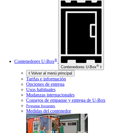
®
Contenedores
U-Box
®
Contenedores
U-Box
Volver al menú principal
Tarifas e información
Opciones de entrega
Usos habituales
Mudanzas internacionales
Consejos de empaque y entrega de
U-Box
Preguntas frecuentes
Medidas del contenedor