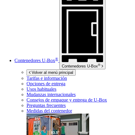
®
Contenedores
U-Box
®
Contenedores
U-Box
Volver al menú principal
Tarifas e información
Opciones de entrega
Usos habituales
Mudanzas internacionales
Consejos de empaque y entrega de
U-Box
Preguntas frecuentes
Medidas del contenedor