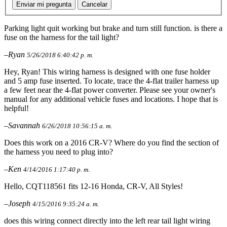
Enviar mi pregunta
Cancelar
Parking light quit working but brake and turn still function. is there a
fuse on the harness for the tail light?
–Ryan
5/26/2018 6:40:42 p. m.
Hey, Ryan! This wiring harness is designed with one fuse holder
and 5 amp fuse inserted. To locate, trace the 4-flat trailer harness up
a few feet near the 4-flat power converter. Please see your owner's
manual for any additional vehicle fuses and locations. I hope that is
helpful!
–Savannah
6/26/2018 10:56:15 a. m.
Does this work on a 2016 CR-V? Where do you find the section of
the harness you need to plug into?
–Ken
4/14/2016 1:17:40 p. m.
Hello, CQT118561 fits 12-16 Honda, CR-V, All Styles!
–Joseph
4/15/2016 9:35:24 a. m.
does this wiring connect directly into the left rear tail light wiring