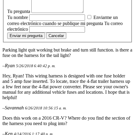
Tu pregunta
Tu nombre
Enviarme un
correo electrónico cuando se publique mi pregunta
Tu correo
electrónico
Enviar mi pregunta
Cancelar
Parking light quit working but brake and turn still function. is there a
fuse on the harness for the tail light?
–Ryan
5/26/2018 6:40:42 p. m.
Hey, Ryan! This wiring harness is designed with one fuse holder
and 5 amp fuse inserted. To locate, trace the 4-flat trailer harness up
a few feet near the 4-flat power converter. Please see your owner's
manual for any additional vehicle fuses and locations. I hope that is
helpful!
–Savannah
6/26/2018 10:56:15 a. m.
Does this work on a 2016 CR-V? Where do you find the section of
the harness you need to plug into?
–Ken
4/14/2016 1:17:40 p. m.