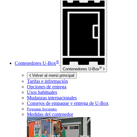
®
Contenedores
U-Box
®
Contenedores
U-Box
Volver al menú principal
Tarifas e información
Opciones de entrega
Usos habituales
Mudanzas internacionales
Consejos de empaque y entrega de
U-Box
Preguntas frecuentes
Medidas del contenedor