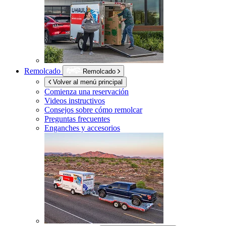
Remolcado
Remolcado
Volver al menú principal
Comienza una reservación
Videos instructivos
Consejos sobre cómo remolcar
Preguntas frecuentes
Enganches y accesorios