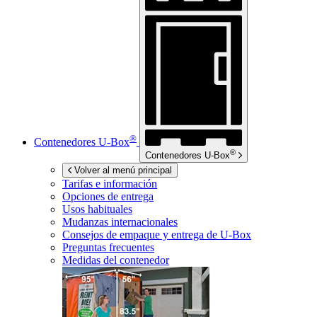
®
Contenedores
U-Box
®
Contenedores
U-Box
Volver al menú principal
Tarifas e información
Opciones de entrega
Usos habituales
Mudanzas internacionales
Consejos de empaque y entrega de
U-Box
Preguntas frecuentes
Medidas del contenedor