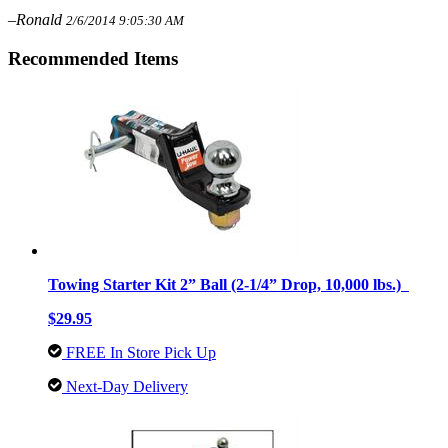
–Ronald
2/6/2014 9:05:30 AM
Recommended Items
Towing Starter Kit 2” Ball (2-1/4” Drop, 10,000 lbs.)
$29.95
FREE In Store Pick Up
Next-Day Delivery