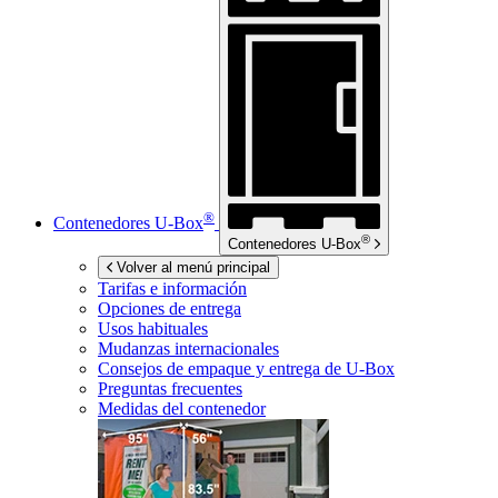
®
Contenedores
U-Box
®
Contenedores
U-Box
Volver al menú principal
Tarifas e información
Opciones de entrega
Usos habituales
Mudanzas internacionales
Consejos de empaque y entrega de
U-Box
Preguntas frecuentes
Medidas del contenedor