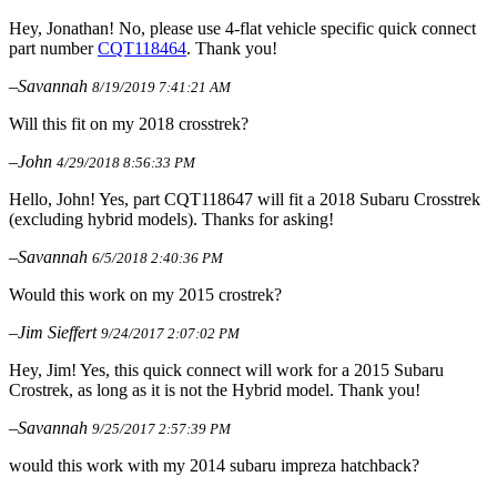
Hey, Jonathan! No, please use 4-flat vehicle specific quick connect
part number
CQT118464
. Thank you!
–Savannah
8/19/2019 7:41:21 AM
Will this fit on my 2018 crosstrek?
–John
4/29/2018 8:56:33 PM
Hello, John! Yes, part CQT118647 will fit a 2018 Subaru Crosstrek
(excluding hybrid models). Thanks for asking!
–Savannah
6/5/2018 2:40:36 PM
Would this work on my 2015 crostrek?
–Jim Sieffert
9/24/2017 2:07:02 PM
Hey, Jim! Yes, this quick connect will work for a 2015 Subaru
Crostrek, as long as it is not the Hybrid model. Thank you!
–Savannah
9/25/2017 2:57:39 PM
would this work with my 2014 subaru impreza hatchback?