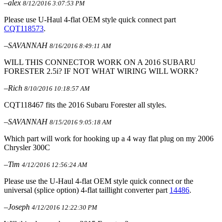
–alex
8/12/2016 3:07:53 PM
Please use U-Haul 4-flat OEM style quick connect part
CQT118573
.
–SAVANNAH
8/16/2016 8:49:11 AM
WILL THIS CONNECTOR WORK ON A 2016 SUBARU
FORESTER 2.5i? IF NOT WHAT WIRING WILL WORK?
–Rich
8/10/2016 10:18:57 AM
CQT118467 fits the 2016 Subaru Forester all styles.
–SAVANNAH
8/15/2016 9:05:18 AM
Which part will work for hooking up a 4 way flat plug on my 2006
Chrysler 300C
–Tim
4/12/2016 12:56:24 AM
Please use the U-Haul 4-flat OEM style quick connect or the
universal (splice option) 4-flat taillight converter part
14486
.
–Joseph
4/12/2016 12:22:30 PM