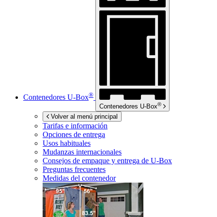
®
Contenedores
U-Box
®
Contenedores
U-Box
Volver al menú principal
Tarifas e información
Opciones de entrega
Usos habituales
Mudanzas internacionales
Consejos de empaque y entrega de
U-Box
Preguntas frecuentes
Medidas del contenedor