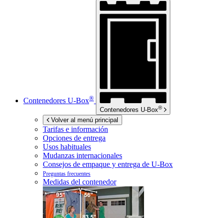
®
Contenedores
U-Box
®
Contenedores
U-Box
Volver al menú principal
Tarifas e información
Opciones de entrega
Usos habituales
Mudanzas internacionales
Consejos de empaque y entrega de
U-Box
Preguntas frecuentes
Medidas del contenedor