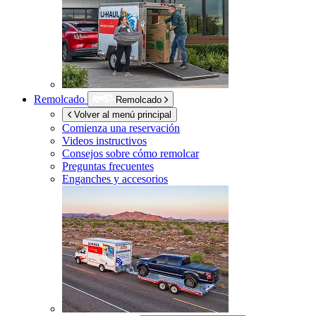
Remolcado
Remolcado
Volver al menú principal
Comienza una reservación
Videos instructivos
Consejos sobre cómo remolcar
Preguntas frecuentes
Enganches y accesorios