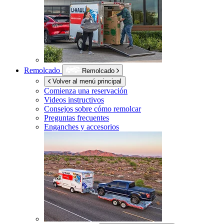
Remolcado
Remolcado
Volver al menú principal
Comienza una reservación
Videos instructivos
Consejos sobre cómo remolcar
Preguntas frecuentes
Enganches y accesorios