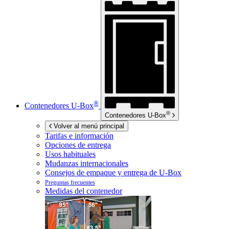
®
Contenedores
U-Box
®
Contenedores
U-Box
Volver al menú principal
Tarifas e información
Opciones de entrega
Usos habituales
Mudanzas internacionales
Consejos de empaque y entrega de
U-Box
Preguntas frecuentes
Medidas del contenedor