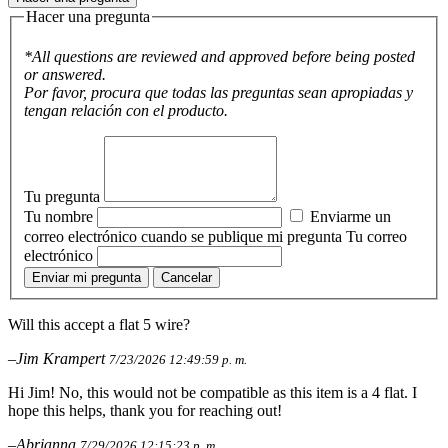
Hacer una pregunta
*All questions are reviewed and approved before being posted
or answered.
Por favor, procura que todas las preguntas sean apropiadas y
tengan relación con el producto.
Tu pregunta
Tu nombre
Enviarme un
correo electrónico cuando se publique mi pregunta
Tu correo
electrónico
Enviar mi pregunta
Cancelar
Will this accept a flat 5 wire?
–Jim Krampert
7/23/2026 12:49:59 p. m.
Hi Jim! No, this would not be compatible as this item is a 4 flat. I
hope this helps, thank you for reaching out!
–Abrianna
7/29/2026 12:15:23 p. m.