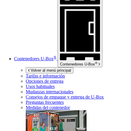
®
Contenedores
U-Box
®
Contenedores
U-Box
Volver al menú principal
Tarifas e información
Opciones de entrega
Usos habituales
Mudanzas internacionales
Consejos de empaque y entrega de
U-Box
Preguntas frecuentes
Medidas del contenedor