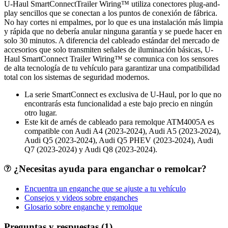
U-Haul SmartConnectTrailer Wiring™ utiliza conectores plug-and-
play sencillos que se conectan a los puntos de conexión de fábrica.
No hay cortes ni empalmes, por lo que es una instalación más limpia
y rápida que no debería anular ninguna garantía y se puede hacer en
solo 30 minutos. A diferencia del cableado estándar del mercado de
accesorios que solo transmiten señales de iluminación básicas, U-
Haul SmartConnect Trailer Wiring™ se comunica con los sensores
de alta tecnología de tu vehículo para garantizar una compatibilidad
total con los sistemas de seguridad modernos.
La serie SmartConnect es exclusiva de U-Haul, por lo que no
encontrarás esta funcionalidad a este bajo precio en ningún
otro lugar.
Este kit de arnés de cableado para remolque ATM4005A es
compatible con Audi A4 (2023-2024), Audi A5 (2023-2024),
Audi Q5 (2023-2024), Audi Q5 PHEV (2023-2024), Audi
Q7 (2023-2024) y Audi Q8 (2023-2024).
¿Necesitas ayuda para enganchar o remolcar?
Encuentra un enganche que se ajuste a tu vehículo
Consejos y videos sobre enganches
Glosario sobre enganche y remolque
Preguntas y respuestas (1)