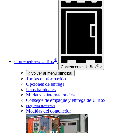
®
Contenedores
U-Box
®
Contenedores
U-Box
Volver al menú principal
Tarifas e información
Opciones de entrega
Usos habituales
Mudanzas internacionales
Consejos de empaque y entrega de
U-Box
Preguntas frecuentes
Medidas del contenedor