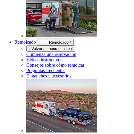
Remolcado
Remolcado
Volver al menú principal
Comienza una reservación
Videos instructivos
Consejos sobre cómo remolcar
Preguntas frecuentes
Enganches y accesorios