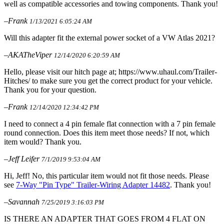
well as compatible accessories and towing components. Thank you!
–Frank
1/13/2021 6:05:24 AM
Will this adapter fit the external power socket of a VW Atlas 2021?
–AKATheViper
12/14/2020 6:20:59 AM
Hello, please visit our hitch page at; https://www.uhaul.com/Trailer-
Hitches/ to make sure you get the correct product for your vehicle.
Thank you for your question.
–Frank
12/14/2020 12:34:42 PM
I need to connect a 4 pin female flat connection with a 7 pin female
round connection. Does this item meet those needs? If not, which
item would? Thank you.
–Jeff Leifer
7/1/2019 9:53:04 AM
Hi, Jeff! No, this particular item would not fit those needs. Please
see
7-Way "Pin Type" Trailer-Wiring Adapter 14482
. Thank you!
–Savannah
7/25/2019 3:16:03 PM
IS THERE AN ADAPTER THAT GOES FROM 4 FLAT ON