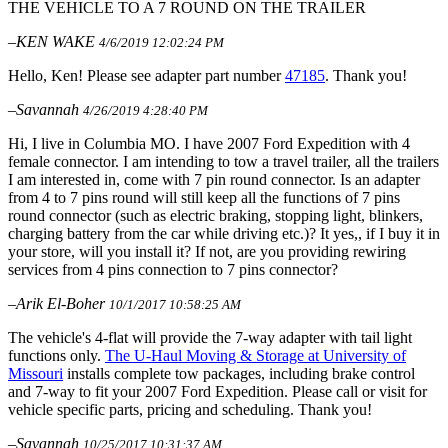
THE VEHICLE TO A 7 ROUND ON THE TRAILER
–KEN WAKE
4/6/2019 12:02:24 PM
Hello, Ken! Please see adapter part number
47185
. Thank you!
–Savannah
4/26/2019 4:28:40 PM
Hi, I live in Columbia MO. I have 2007 Ford Expedition with 4
female connector. I am intending to tow a travel trailer, all the trailers
I am interested in, come with 7 pin round connector. Is an adapter
from 4 to 7 pins round will still keep all the functions of 7 pins
round connector (such as electric braking, stopping light, blinkers,
charging battery from the car while driving etc.)? It yes,, if I buy it in
your store, will you install it? If not, are you providing rewiring
services from 4 pins connection to 7 pins connector?
–Arik El-Boher
10/1/2017 10:58:25 AM
The vehicle's 4-flat will provide the 7-way adapter with tail light
functions only.
The U-Haul Moving & Storage at University of
Missouri
installs complete tow packages, including brake control
and 7-way to fit your 2007 Ford Expedition. Please call or visit for
vehicle specific parts, pricing and scheduling. Thank you!
–Savannah
10/25/2017 10:31:37 AM