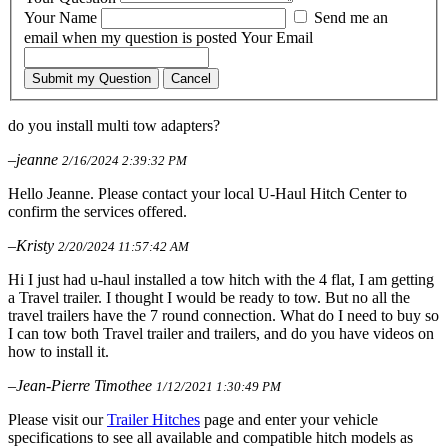
Your Name
Send me an
email when my question is posted
Your Email
Submit my Question
Cancel
do you install multi tow adapters?
–jeanne
2/16/2024 2:39:32 PM
Hello Jeanne. Please contact your local U-Haul Hitch Center to
confirm the services offered.
–Kristy
2/20/2024 11:57:42 AM
Hi I just had u-haul installed a tow hitch with the 4 flat, I am getting
a Travel trailer. I thought I would be ready to tow. But no all the
travel trailers have the 7 round connection. What do I need to buy so
I can tow both Travel trailer and trailers, and do you have videos on
how to install it.
–Jean-Pierre Timothee
1/12/2021 1:30:49 PM
Please visit our
Trailer Hitches
page and enter your vehicle
specifications to see all available and compatible hitch models as