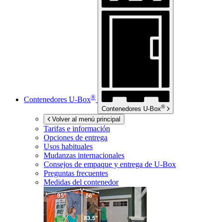
®
Contenedores
U-Box
®
Contenedores
U-Box
Volver al menú principal
Tarifas e información
Opciones de entrega
Usos habituales
Mudanzas internacionales
Consejos de empaque y entrega de
U-Box
Preguntas frecuentes
Medidas del contenedor