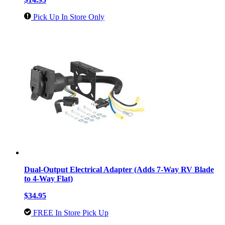
Pick Up In Store Only
Dual-Output Electrical Adapter (Adds 7-Way RV Blade
to 4-Way Flat)
$34.95
FREE In Store Pick Up