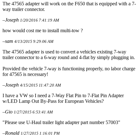
The 47565 adapter will work on the F650 that is equipped with a 7-
way trailer connector.
–Joseph
1/20/2016 7:41:19 AM
how would cost me to install multi-tow ?
–sam
4/13/2015 9:29:06 AM
The 47565 adapter is used to convert a vehicles existing 7-way
trailer connector to a 6-way round and 4-flat by simply plugging in.
Provided the vehicle 7-way is functioning properly, no labor charge
for 47565 is necessary!
–Joseph
4/15/2015 11:47:20 AM
I have a VW so I need a 7-Way Flat Pin to 7-Flat Pin Adapter
w/LED Lamp Out By-Pass for European Vehicles?
–Gio
1/27/2015 6:53:41 AM
"Please use U-Haul trailer light adapter part number 57003"
–Ronald
1/27/2015 1:16:01 PM