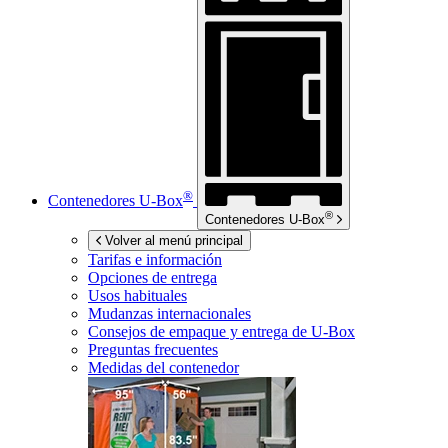
®
Contenedores
U-Box
®
Contenedores
U-Box
Volver al menú principal
Tarifas e información
Opciones de entrega
Usos habituales
Mudanzas internacionales
Consejos de empaque y entrega de
U-Box
Preguntas frecuentes
Medidas del contenedor