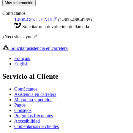
Más información
Contáctanos
®
1-800-GO-U-HAUL
(1-800-468-4285)
Solicitar una devolución de llamada
¿Necesitas ayuda?
Solicitar asistencia en carretera
Français
English
Servicio al Cliente
Contáctanos
Asistencia en carretera
Mi cuenta y pedidos
Pagos
Consejos
Preguntas frecuentes
Accesibilidad
Comentarios de clientes