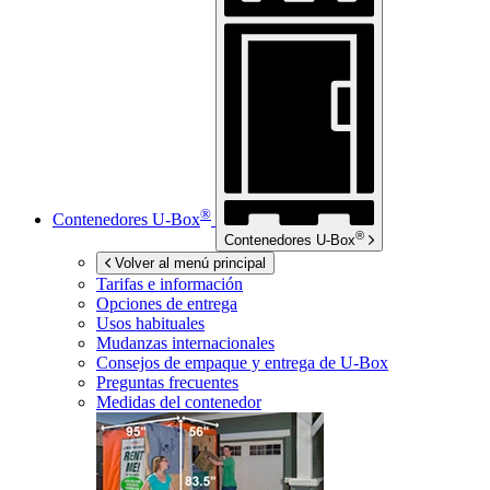
®
Contenedores
U-Box
®
Contenedores
U-Box
Volver al menú principal
Tarifas e información
Opciones de entrega
Usos habituales
Mudanzas internacionales
Consejos de empaque y entrega de
U-Box
Preguntas frecuentes
Medidas del contenedor