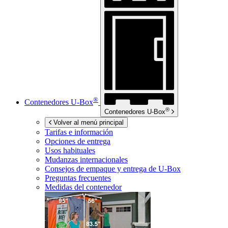
®
Contenedores
U-Box
®
Contenedores
U-Box
Volver al menú principal
Tarifas e información
Opciones de entrega
Usos habituales
Mudanzas internacionales
Consejos de empaque y entrega de
U-Box
Preguntas frecuentes
Medidas del contenedor