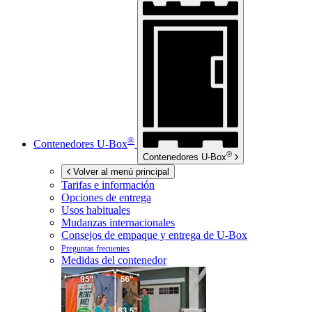
®
Contenedores
U-Box
®
Contenedores
U-Box
Volver al menú principal
Tarifas e información
Opciones de entrega
Usos habituales
Mudanzas internacionales
Consejos de empaque y entrega de
U-Box
Preguntas frecuentes
Medidas del contenedor