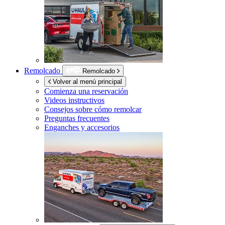
Remolcado
Remolcado
Volver al menú principal
Comienza una reservación
Videos instructivos
Consejos sobre cómo remolcar
Preguntas frecuentes
Enganches y accesorios