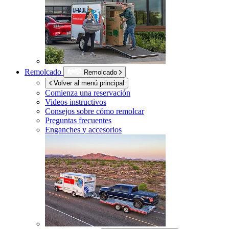
Remolcado
Remolcado
Volver al menú principal
Comienza una reservación
Videos instructivos
Consejos sobre cómo remolcar
Preguntas frecuentes
Enganches y accesorios