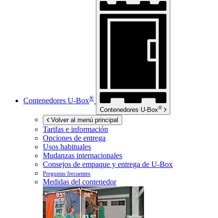
®
Contenedores
U-Box
®
Contenedores
U-Box
Volver al menú principal
Tarifas e información
Opciones de entrega
Usos habituales
Mudanzas internacionales
Consejos de empaque y entrega de
U-Box
Preguntas frecuentes
Medidas del contenedor