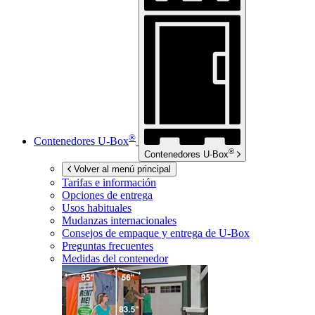
®
Contenedores
U-Box
®
Contenedores
U-Box
Volver al menú principal
Tarifas e información
Opciones de entrega
Usos habituales
Mudanzas internacionales
Consejos de empaque y entrega de
U-Box
Preguntas frecuentes
Medidas del contenedor