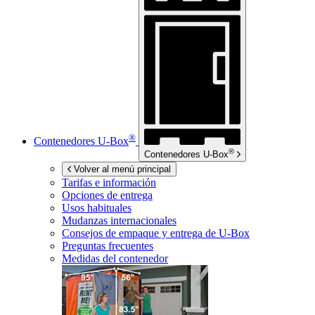
®
Contenedores
U-Box
®
Contenedores
U-Box
Volver al menú principal
Tarifas e información
Opciones de entrega
Usos habituales
Mudanzas internacionales
Consejos de empaque y entrega de
U-Box
Preguntas frecuentes
Medidas del contenedor