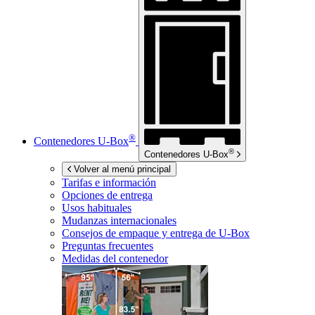
®
Contenedores
U-Box
®
Contenedores
U-Box
Volver al menú principal
Tarifas e información
Opciones de entrega
Usos habituales
Mudanzas internacionales
Consejos de empaque y entrega de
U-Box
Preguntas frecuentes
Medidas del contenedor