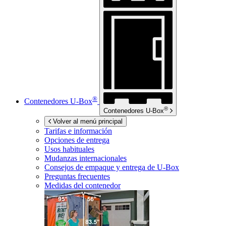
®
Contenedores
U-Box
®
Contenedores
U-Box
Volver al menú principal
Tarifas e información
Opciones de entrega
Usos habituales
Mudanzas internacionales
Consejos de empaque y entrega de
U-Box
Preguntas frecuentes
Medidas del contenedor