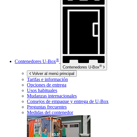
®
Contenedores
U-Box
®
Contenedores
U-Box
Volver al menú principal
Tarifas e información
Opciones de entrega
Usos habituales
Mudanzas internacionales
Consejos de empaque y entrega de
U-Box
Preguntas frecuentes
Medidas del contenedor