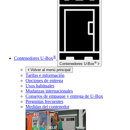
®
Contenedores
U-Box
®
Contenedores
U-Box
Volver al menú principal
Tarifas e información
Opciones de entrega
Usos habituales
Mudanzas internacionales
Consejos de empaque y entrega de
U-Box
Preguntas frecuentes
Medidas del contenedor