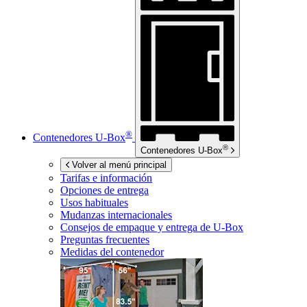
®
Contenedores
U-Box
®
Contenedores
U-Box
Volver al menú principal
Tarifas e información
Opciones de entrega
Usos habituales
Mudanzas internacionales
Consejos de empaque y entrega de
U-Box
Preguntas frecuentes
Medidas del contenedor