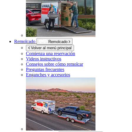
Remolcado
Remolcado
Volver al menú principal
Comienza una reservación
Videos instructivos
Consejos sobre cómo remolcar
Preguntas frecuentes
Enganches y accesorios