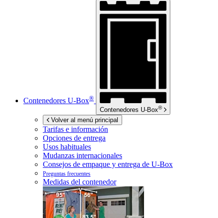
®
Contenedores
U-Box
®
Contenedores
U-Box
Volver al menú principal
Tarifas e información
Opciones de entrega
Usos habituales
Mudanzas internacionales
Consejos de empaque y entrega de
U-Box
Preguntas frecuentes
Medidas del contenedor